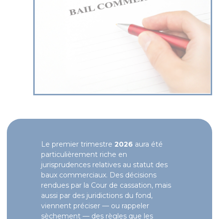
Le premier trimestre
2026
aura été
particulièrement riche en
jurisprudences relatives au statut des
baux commerciaux. Des décisions
rendues par la Cour de cassation, mais
aussi par des juridictions du fond,
viennent préciser — ou rappeler
sèchement — des règles que les