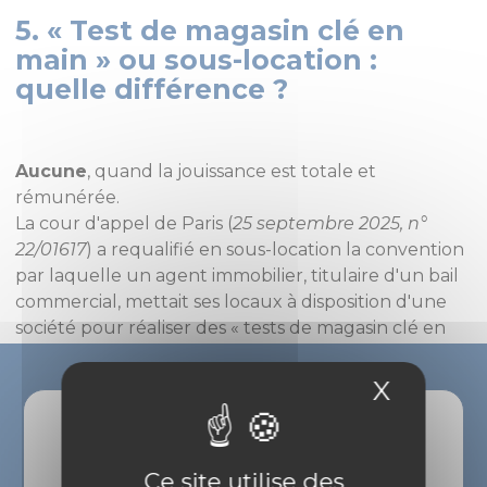
5. « Test de magasin clé en
main » ou sous-location :
quelle différence ?
Aucune
, quand la jouissance est totale et
rémunérée.
La cour d'appel de Paris (
25 septembre 2025, n°
22/01617
) a requalifié en sous-location la convention
par laquelle un agent immobilier, titulaire d'un bail
commercial, mettait ses locaux à disposition d'une
société pour réaliser des « tests de magasin clé en
main ». L'habillage contractuel (contrat de
prestation de services) ne trompait pas les juges : la
X
Masque
mise à disposition des locaux était la prestation
principale du contrat, le transfert de jouissance était
Des questions ?
total pendant la durée de l'occupation, et le
Ce site utilise des
dispositif était rémunéré.