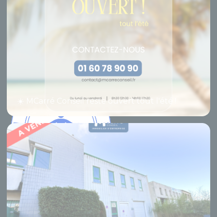
vente
8-10, Rue du Bois
Sauvage Villa E, 91000
Proposer un bien à la
Évry-Courcouronnes
location
01 60 78 90 90
Indices Insee ILAT
contact@mcarreconseil.fr
Indices Insee ILC
☀️ MCarré Conseil reste ouvert tout l'été !
RECHERCHER PAR
RECHERCHER PAR