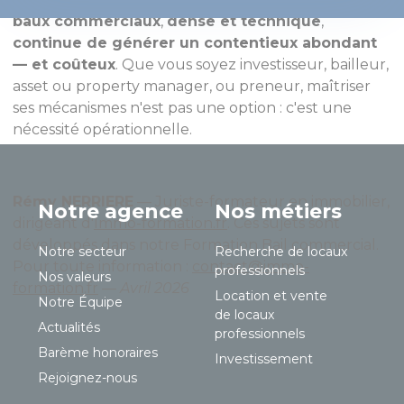
baux commerciaux
,
dense et technique
,
continue de générer un contentieux abondant
— et coûteux
. Que vous soyez investisseur, bailleur,
asset ou property manager, ou preneur, maîtriser
ses mécanismes n'est pas une option : c'est une
nécessité opérationnelle.
Rémy NERRIERE
— Juriste-formateur en immobilier,
Notre agence
Nos métiers
dirigeant d'
Immo-formation.fr
. Ces sujets sont
développés dans notre Formation Bail commercial.
Notre secteur
Recherche de locaux
Pour toute information :
contact@immo-
professionnels
Nos valeurs
formation.fr
—
Avril 2026
Location et vente
Notre Équipe
de locaux
Actualités
professionnels
Barème honoraires
Investissement
Rejoignez-nous