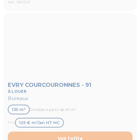
Réf : 1183363
EVRY COURCOURONNES - 91
À LOUER
Bureaux
135 m²
Divisible à partir de 47 m²
125 € m²/an HT HC
Prix
Voir l'offre