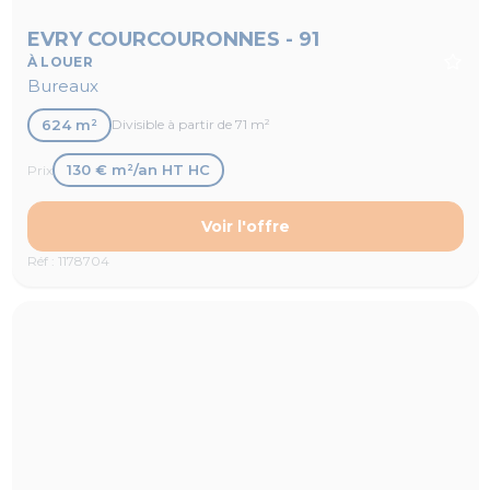
EVRY COURCOURONNES - 91
À LOUER
Bureaux
624 m²
Divisible à partir de 71 m²
130 € m²/an HT HC
Prix
Voir l'offre
Réf : 1178704