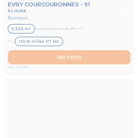
EVRY COURCOURONNES - 91
À LOUER
Bureaux
5 922 m²
Divisible à partir de 280 m²
130 € m²/an HT HC
Prix
Voir l'offre
Réf : 1179392