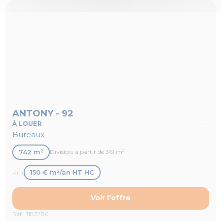
ANTONY - 92
À LOUER
Bureaux
742 m²
Divisible à partir de 361 m²
150 € m²/an HT HC
Prix
Voir l'offre
Réf : 1183786