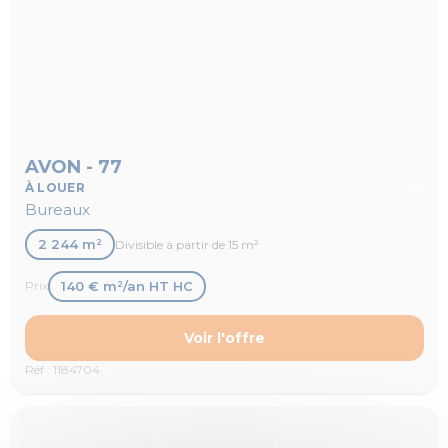
AVON - 77
À LOUER
Bureaux
2 244 m²
Divisible à partir de 15 m²
140 € m²/an HT HC
Prix
Voir l'offre
Réf : 1184704