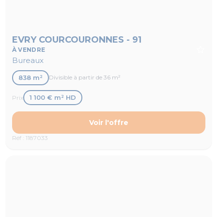
EVRY COURCOURONNES - 91
À VENDRE
Bureaux
838 m²
Divisible à partir de 36 m²
1 100 € m² HD
Prix
Voir l'offre
Réf : 1187033