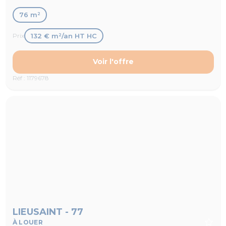
76 m²
132 € m²/an HT HC
Prix
Voir l'offre
Réf : 1179678
LIEUSAINT - 77
À LOUER