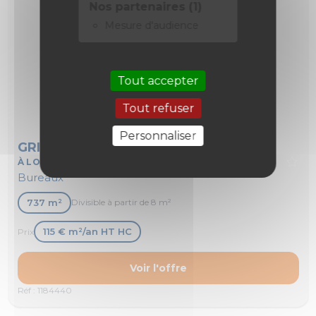
Nos partenaires (1)
Mesure d'audience
Tout accepter
Tout refuser
Personnaliser
GRIGNY - 91
À LOUER
Bureaux
737 m²
Divisible à partir de 8 m²
115 € m²/an HT HC
Prix
Voir l'offre
Réf : 1184440