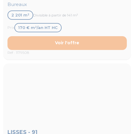
Bureaux
2 201 m²
Divisible à partir de 141 m²
170 € m²/an HT HC
Prix
Voir l'offre
Réf : 1179508
LISSES - 91