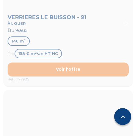
VERRIERES LE BUISSON - 91
À LOUER
Bureaux
146 m²
158 € m²/an HT HC
Prix
Voir l'offre
Réf : 1177989
expand_less