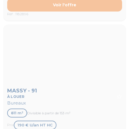
Voir l'offre
Réf : 1182896
MASSY - 91
À LOUER
Bureaux
811 m²
Divisible à partir de 153 m²
190 € U/an HT HC
Prix