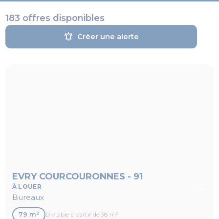
183 offres disponibles
notifications_active
Créer une alerte
EVRY COURCOURONNES - 91
À LOUER
Bureaux
79 m²
Divisible à partir de 38 m²