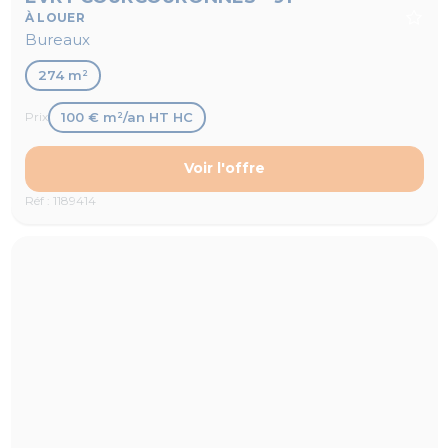
À LOUER
Bureaux
274 m²
100 € m²/an HT HC
Prix
Voir l'offre
Réf : 1189414