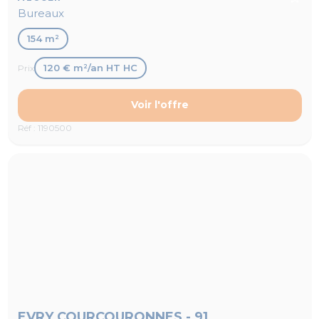
Bureaux
154 m²
120 € m²/an HT HC
Prix
Voir l'offre
Réf : 1190500
EVRY COURCOURONNES - 91