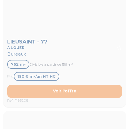
LIEUSAINT - 77
À LOUER
Bureaux
762 m²
Divisible à partir de 156 m²
190 € m²/an HT HC
Prix
Voir l'offre
Réf : 1185208