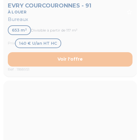
EVRY COURCOURONNES - 91
À LOUER
Bureaux
653 m²
Divisible à partir de 117 m²
140 € U/an HT HC
Prix
Voir l'offre
Réf : 1188951