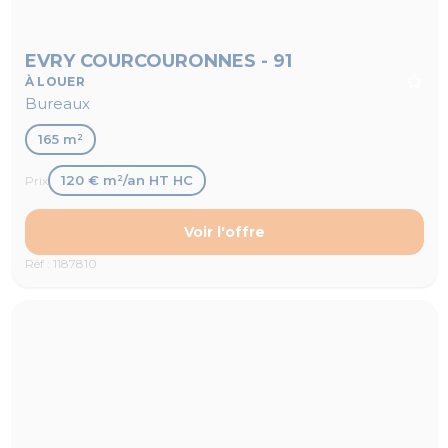
EVRY COURCOURONNES - 91
À LOUER
Bureaux
165 m²
120 € m²/an HT HC
Prix
Voir l'offre
Réf : 1187810