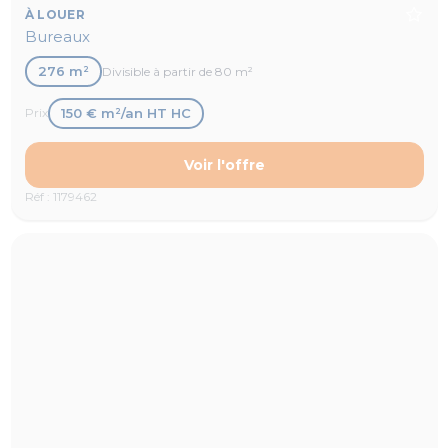
À LOUER
Bureaux
276 m²
Divisible à partir de 80 m²
150 € m²/an HT HC
Prix
Voir l'offre
Réf : 1179462