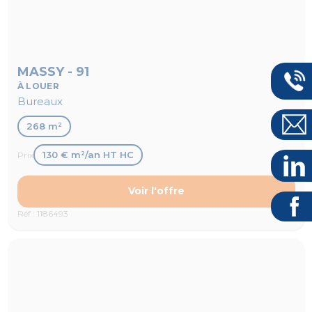
MASSY - 91
À LOUER
Bureaux
268 m²
130 € m²/an HT HC
Prix
Voir l'offre
Réf : 1186493