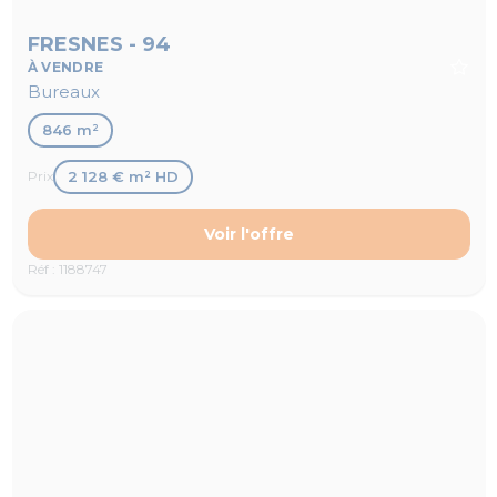
FRESNES - 94
À VENDRE
Bureaux
846 m²
2 128 € m² HD
Prix
Voir l'offre
Réf : 1188747