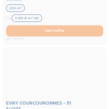
220 m²
3 091 € m² HD
Prix
Voir l'offre
Réf : 1190940
EVRY COURCOURONNES - 91
À LOUER