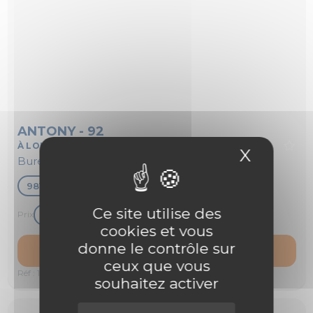
ANTONY - 92
À LOUER
X
Masque
Bureaux
981 m²
Ce site utilise des
150 € m²/an HT HC
Prix
cookies et vous
donne le contrôle sur
Voir l'offre
ceux que vous
Réf : 1184647
souhaitez activer