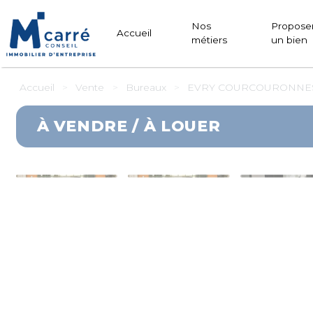
Panneau de gestion des cookies
Nos
Propose
Accueil
métiers
un bien
Accueil
Vente
Bureaux
EVRY COURCOURONNES 
À VENDRE / À LOUER
DÉCOUVRIR
EN VIDÉO