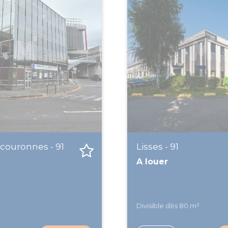
rcouronnes - 91
Lisses - 91
A louer
Divisible dès 80 m²