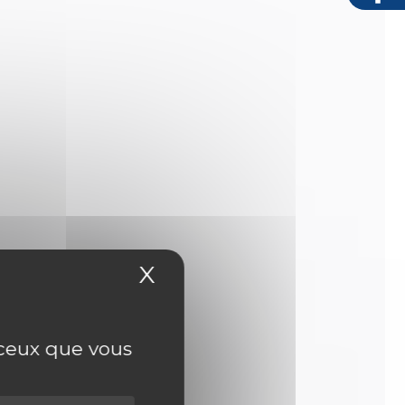
X
Masquer le bandeau
r ceux que vous