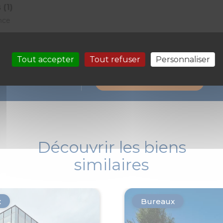
 (1)
nce
Tout accepter
Tout refuser
Personnaliser
Prenons rendez-vous pour une visite
 ?
Demande de contact
Découvrir les biens
similaires
x
Bureaux