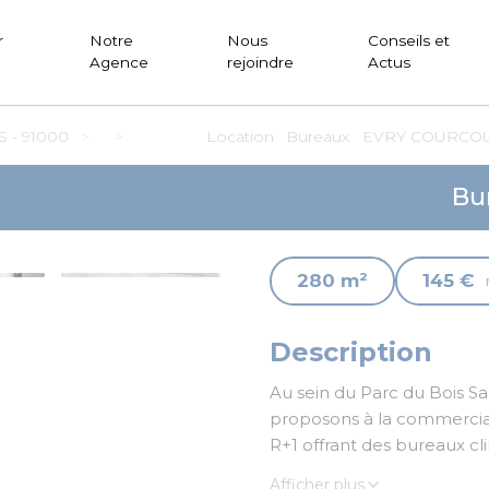
r
Notre
Nous
Conseils et
Agence
rejoindre
Actus
- 91000
Location
Bureaux
EVRY COURCOU
Bu
280 m²
145 €
Description
Au sein du Parc du Bois Sa
proposons à la commercial
R+1 offrant des bureaux cli
Afficher plus