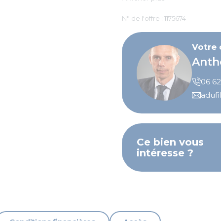
Faibles charges de copropr
N° de l'offre : 1175674
Votre
Anth
06 62
adufi
Ce bien vous
intéresse ?