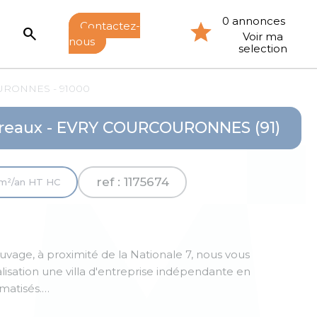
0 annonces
Contactez-
search
Voir ma
nous
selection
RONNES - 91000
reaux - EVRY COURCOURONNES (91)
ref : 1175674
m²/an HT HC
uvage, à proximité de la Nationale 7, nous vous
isation une villa d'entreprise indépendante en
matisés.