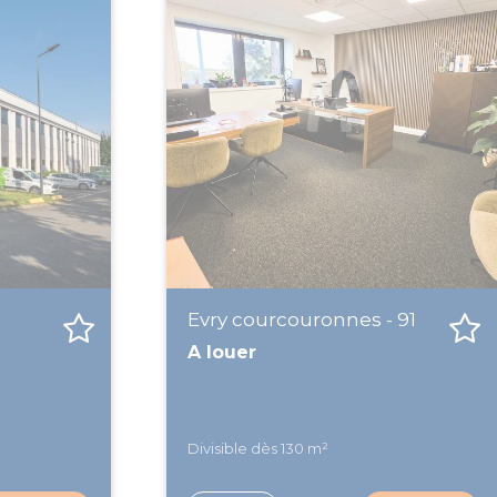
Evry courcouronnes - 91
A louer
Divisible dès 130 m²