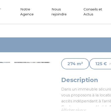
r
Notre
Nous
Conseils et
Agence
rejoindre
Actus
274 m²
125 €
Description
Dans un immeuble sécuris
vous proposons à la locati
accès indépendant à l'arr
Ces locaux raccordés à la 
Afficher plus