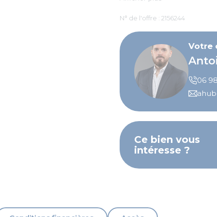
stationnement privatif en e
N° de l'offre : 2156244
Votre
Anto
06 98
ahub
Ce bien vous
intéresse ?