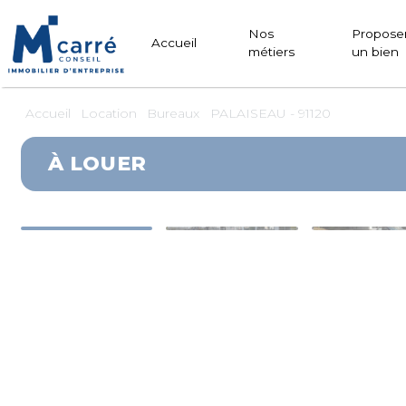
Panneau de gestion des cookies
Nos
Propose
Accueil
métiers
un bien
Accueil
Location
Bureaux
PALAISEAU - 91120
À LOUER