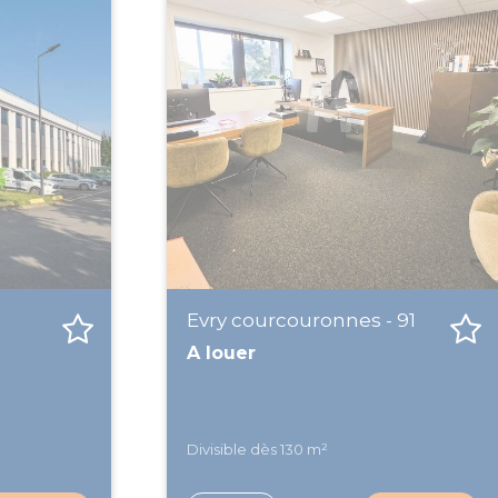
Evry courcouronnes - 91
A louer
Divisible dès 130 m²