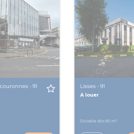
couronnes - 91
Lisses - 91
A louer
Divisible dès 80 m²