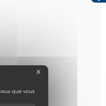
X
Masquer le bandeau
r ceux que vous