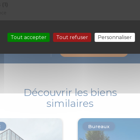
 (1)
nce
Tout accepter
Tout refuser
Personnaliser
Prenons rendez-vous pour une visite
 ?
Demande de contact
Découvrir les biens
similaires
x
Bureaux