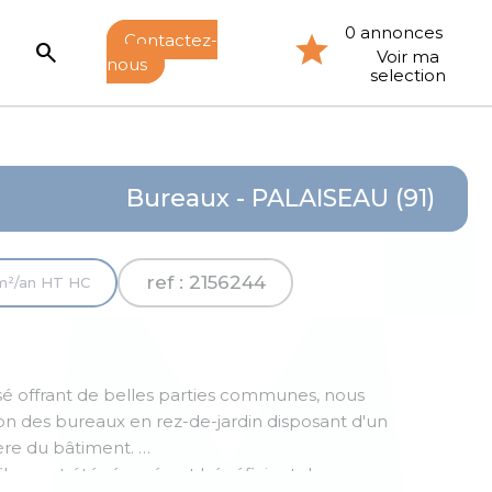
0 annonces
Contactez-
search
Voir ma
nous
selection
Bureaux - PALAISEAU (91)
ref : 2156244
m²/an HT HC
é offrant de belles parties communes, nous
on des bureaux en rez-de-jardin disposant d'un
ière du bâtiment.
fibre ont été rénovés, et bénéficient de