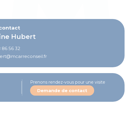
xtérieur et en sous-sol.
 contact
ine Hubert
 86 56 32
ert@mcarreconseil.fr
Prenons rendez-vous pour une visite
Demande de contact