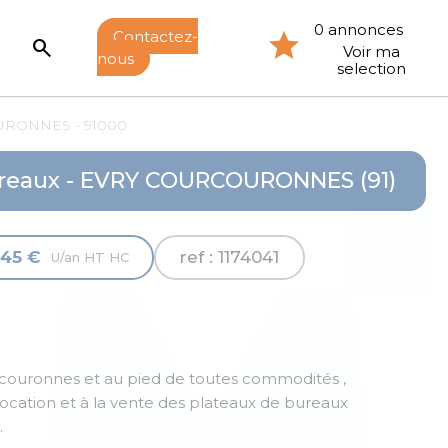
0 annonces
Contactez-
search
Voir ma
nous
selection
RONNES - 91000
reaux - EVRY COURCOURONNES (91)
145 €
ref : 1174041
U/an HT HC
rcouronnes et au pied de toutes commodités ,
ateaux de bureaux
.