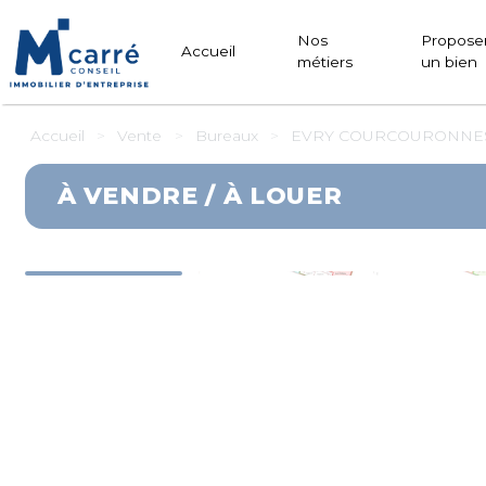
Panneau de gestion des cookies
Nos
Propose
Accueil
métiers
un bien
Accueil
Vente
Bureaux
EVRY COURCOURONNES 
À VENDRE / À LOUER