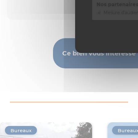
Nos partenaires
Mesure d'audie
Ce bien vous intéresse
Bureaux
Bureau