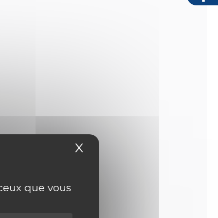
X
Masquer le bandeau
r ceux que vous