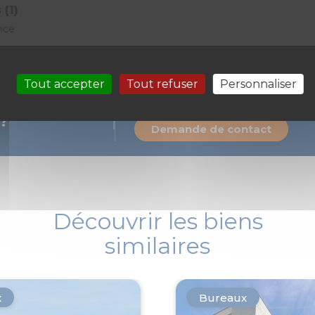
 (1)
nce
Tout accepter
Tout refuser
Personnaliser
Prenons rendez-vous pour une visite
 ?
Demande de contact
Découvrir les biens
similaires
x
Bureaux