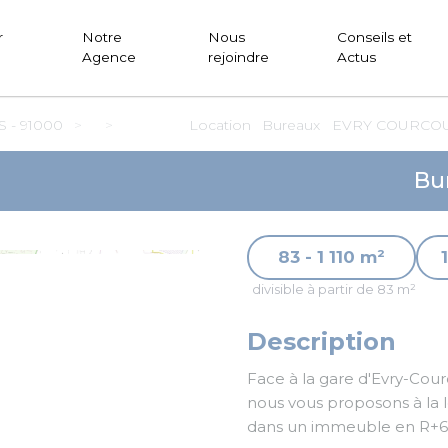
r
Notre
Nous
Conseils et
Agence
rejoindre
Actus
- 91000
Location
Bureaux
EVRY COURCOU
Bu
83 - 1 110 m²
divisible à partir de 83 m²
Description
Face à la gare d'Evry-Cou
nous vous proposons à la location et à la vente des pl
dans un immeuble en R+6