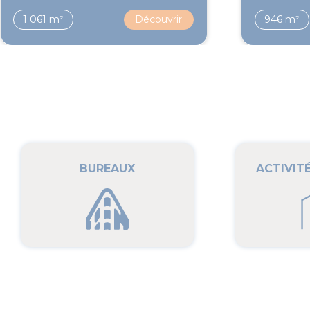
1 061 m²
Découvrir
946 m²
BUREAUX
ACTIVIT