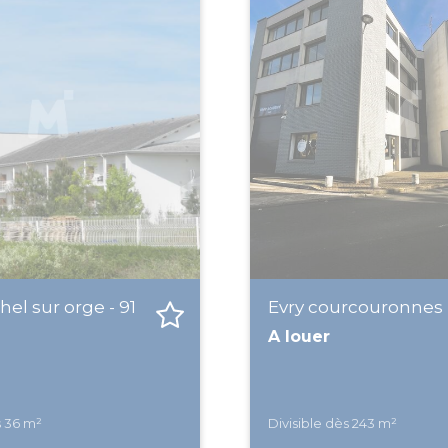
hel sur orge - 91
Evry courcouronnes -
A louer
s 36 m²
Divisible dès 243 m²