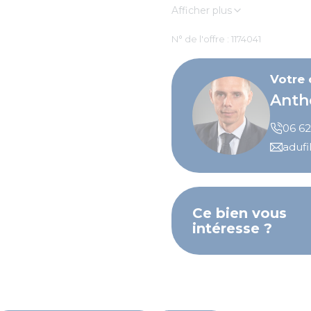
Afficher plus
N° de l'offre : 1174041
Votre
Anth
06 62
adufi
Ce bien vous
intéresse ?