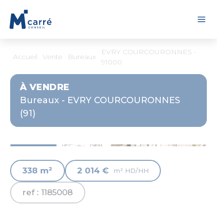
Panneau de gestion des cookies
EVRY COURCOURONNES -
Accueil
Vente
Bureaux
91000
À VENDRE
Bureaux - EVRY COURCOURONNES
(91)
338 m²
2 014 €
m² HD/HH
ref : 1185008