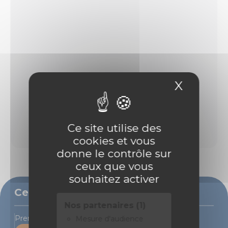
X
Masque
Ce site utilise des
cookies et vous
donne le contrôle sur
ceux que vous
souhaitez activer
Ce bien vous intéresse ?
Nos partenaires (1)
Prenons rendez-vous pour une visite
Mesure d'audience