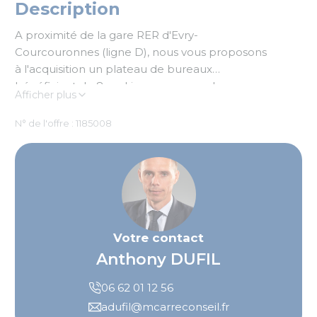
Description
A proximité de la gare RER d'Evry-
Courcouronnes (ligne D), nous vous proposons
à l'acquisition un plateau de bureaux
bénéficiant de 8 parkings en sous-sol.
Afficher plus
N° de l'offre : 1185008
Votre contact
Anthony DUFIL
06 62 01 12 56
adufil@mcarreconseil.fr