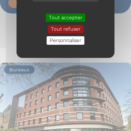
Demande de contact
Tout accepter
Tout refuser
Découvrir les biens
Personnaliser
similaires
Bureaux