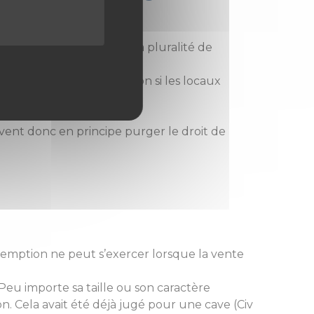
stincts”. Elle juge que la pluralité de
ser le droit de préemption si les locaux
vent donc en principe purger le droit de
réemption ne peut s’exercer lorsque la vente
Peu importe sa taille ou son caractère
on. Cela avait été déjà jugé pour une cave (Civ