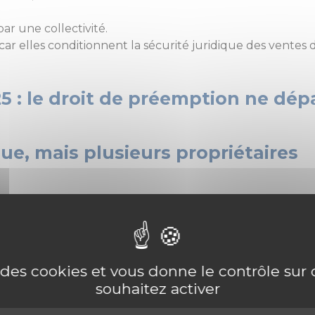
ar une collectivité.
car elles conditionnent la sécurité juridique des ventes 
5 : le droit de préemption ne dépa
que, mais plusieurs propriétaires
 3ème 6 nov.2025 n°23-21442), une vente portait sur plus
res différents. L’ensemble immobilier avait été cédé à un
ration avait été utilisée pour faire échec à son droit de
e des cookies et vous donne le contrôle su
souhaitez activer
 “cession unique” suppose une ide