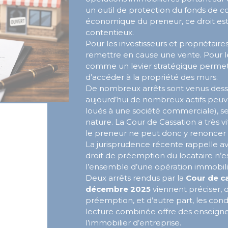
un outil de protection du fonds de co
économique du preneur, ce droit es
contentieux.
Pour les investisseurs et propriétaires
remettre en cause une vente. Pour les
comme un levier stratégique permett
d’accéder à la propriété des murs.
De nombreux arrêts sont venus dessi
aujourd’hui de nombreux actifs peu
loués à une société commerciale), seu
nature. La Cour de Cassation a très vit
le preneur ne peut donc y renoncer 
La jurisprudence récente rappelle ave
droit de préemption du locataire n’es
l’ensemble d’une opération immobili
Deux arrêts rendus par la
Cour de c
décembre 2025
viennent préciser, d
préemption, et d’autre part, les cond
lecture combinée offre des enseigne
l’immobilier d’entreprise.