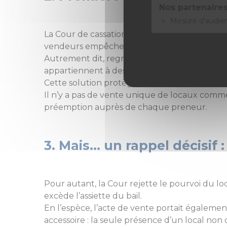
Nos partenaires
Mesure d'audie
La Cour de cassation écarte clairement l’argu
vendeurs empêche de qualifier l’opération de 
Autrement dit, regrouper artificiellement plu
appartiennent à des propriétaires distincts.
Cette solution protège le locataire contre c
Il n’y a pas de vente unique de locaux comme
préemption auprès de chaque preneur.
3. Mais… un rappel décisif 
Pour autant, la Cour rejette le pourvoi du lo
excède l’assiette du bail.
En l’espèce, l’acte de vente portait égalemen
accessoire : la seule présence d’un local non 