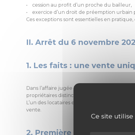
• cession au profit d’un proche du bailleur,
• exercice d’un droit de préemption urbain p
Ces exceptions sont essentielles en pratique, 
II. Arrêt du 6 novembre 202
1. Les faits : une vente uni
Dans l’affaire jugée le 6 novembre 2025 (Civ
propriétaires distincts, loués à deux locatai
L’un des locataires estimait que cette structu
vente.
Ce site utilis
2. Première précision : la