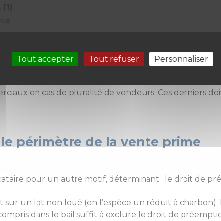
 (1)
nce
ment tiré de la “cession unique de locaux commerciaux di
cession unique au sens de l’article L.145-46-1.
sieurs ventes dans un même acte ne suffit pas à neutrali
Tout accepter
Tout refuser
Personnaliser
ertains montages juridiques opportunistes.
rciaux en cas de pluralité de vendeurs. Ces derniers doi
: le périmètre de la vente prime
cataire pour un autre motif, déterminant : le droit de p
t sur un lot non loué (en l’espèce un réduit à charbon). 
compris dans le bail suffit à exclure le droit de préempti