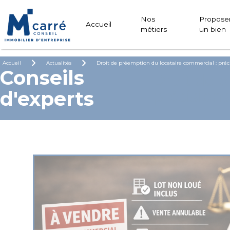
Panneau de gestion des cookies
Nos
Propose
Accueil
métiers
un bien
chevron_right
chevron_right
Accueil
Actualités
Droit de préemption du locataire commercial : précis
Conseils
Droit de p
d'experts
précisions