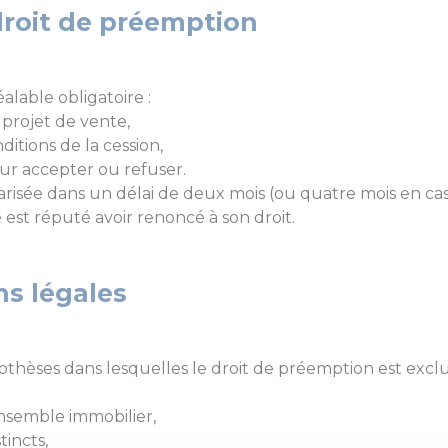
droit de préemption
lable obligatoire :
 projet de vente,
nditions de la cession,
our accepter ou refuser.
ularisée dans un délai de deux mois (ou quatre mois en c
e est réputé avoir renoncé à son droit.
ns légales
othèses dans lesquelles le droit de préemption est excl
nsemble immobilier,
incts,