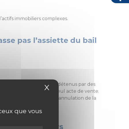
d’actifs immobiliers complexes.
sse pas l’assiette du bail
ieurs lots de copropriété, détenus par des
X
Masquer le bandeau
 acquéreur unique par un seul acte de vente.
 préemption et demandait l’annulation de la
r ceux que vous
ntité de vendeurs