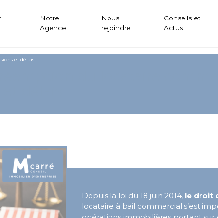
r
Notre
Nous
Conseils et
Agence
rejoindre
Actus
ions et délais
réemption du locataire commer
 et délais
Depuis la loi du 18 juin 2014,
le droit
locataire à bail commercial s’est 
opérations immobilières portant sur 