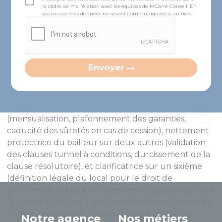
le cadre de ma relation avec les équipes de MCarré Conseil. En
aucun cas mes données ne seront communiquées à un tiers.
En résumé
Envoyer
La loi SVE est une réforme essentiellement
protectrice du preneur sur trois points
(mensualisation, plafonnement des garanties,
caducité des sûretés en cas de cession), nettement
protectrice du bailleur sur deux autres (validation
des clauses tunnel à conditions, durcissement de la
clause résolutoire), et clarificatrice sur un sixième
(définition légale du local pour le droit de
préférence, qui tarit le contentieux mais en restreint
la portée pratique). Pour les opérations en cours de
négociation, vérifier la date de signature ou de
Notre agence
Nos métiers