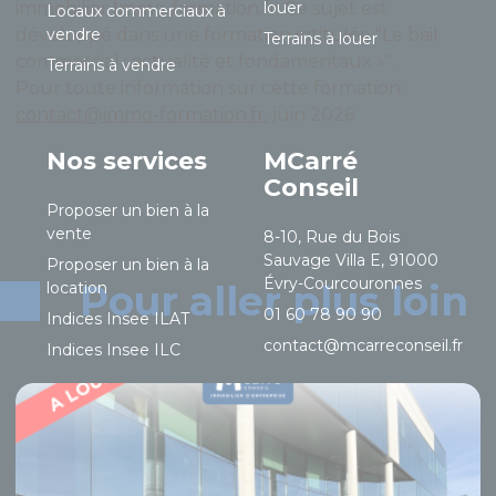
immobilier
Immo-formation.fr
. Ce sujet est
louer
Locaux commerciaux à
développé dans une formation intitulée "Le bail
vendre
Terrains à louer
commercial : actualité et fondamentaux »".
Terrains à vendre
Pour toute information sur cette formation :
contact@immo-formation.fr.
juin 2026
Nos services
MCarré
Conseil
Proposer un bien à la
vente
8-10, Rue du Bois
Sauvage Villa E, 91000
Proposer un bien à la
Évry-Courcouronnes
Pour aller plus loin
location
01 60 78 90 90
Indices Insee ILAT
contact@mcarreconseil.fr
Indices Insee ILC