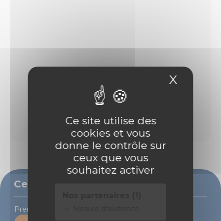
X
Masque
Ce site utilise des
cookies et vous
donne le contrôle sur
ceux que vous
souhaitez activer
Ce bien vous intéresse ?
Nos partenaires (1)
Mesure d'audience
Prenons rendez-vous pour une visite