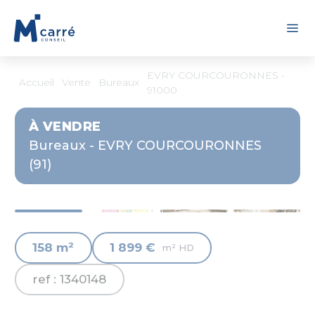
Panneau de gestion des cookies
EVRY COURCOURONNES -
Accueil
Vente
Bureaux
91000
À VENDRE
Bureaux - EVRY COURCOURONNES
(91)
158 m²
1 899 €
m² HD
ref : 1340148