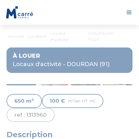
Panneau de gestion des cookies
Locaux
DOURDAN -
Accueil
Location
d'activité
91410
À LOUER
Locaux d'activité - DOURDAN (91)
650 m²
100 €
m²/an HT HC
ref : 1313960
Description