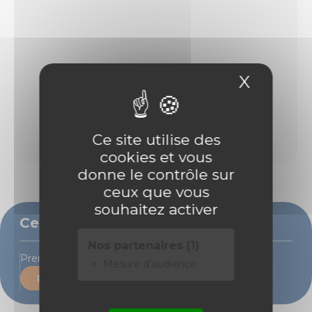
X
Masque
Ce site utilise des
cookies et vous
donne le contrôle sur
ceux que vous
souhaitez activer
Ce bien vous intéresse ?
Nos partenaires (1)
Prenons rendez-vous pour une visite
Mesure d'audience
Demande de contact