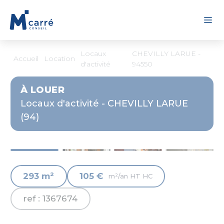
Panneau de gestion des cookies
Locaux
CHEVILLY LARUE -
Accueil
Location
d'activité
94550
À LOUER
Locaux d'activité - CHEVILLY LARUE
(94)
293 m²
105 €
m²/an HT HC
ref : 1367674