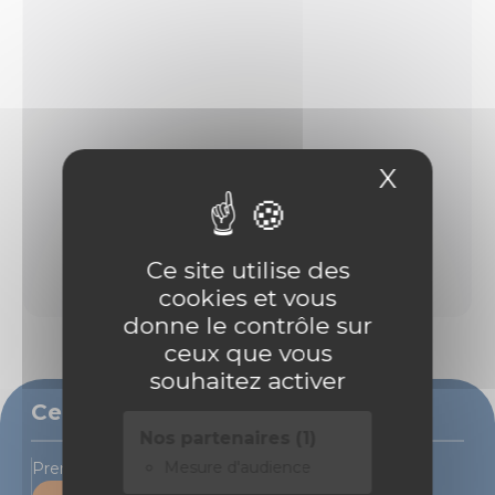
X
Masque
Ce site utilise des
cookies et vous
donne le contrôle sur
ceux que vous
souhaitez activer
Ce bien vous intéresse ?
Nos partenaires (1)
Mesure d'audience
Prenons rendez-vous pour une visite