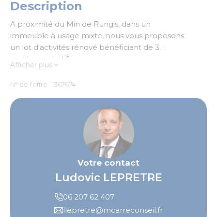
Description
A proximité du Min de Rungis, dans un
immeuble à usage mixte, nous vous proposons
un lot d'activités rénové bénéficiant de 3
parkings privatifs.
Afficher plus
N° de l'offre : 1367674
Votre contact
Ludovic LEPRETRE
06 207 62 407
llepretre@mcarreconseil.fr