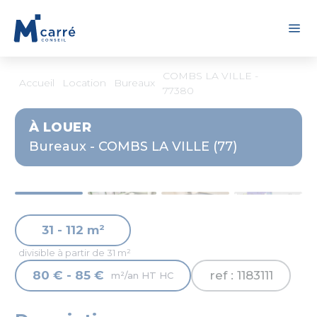
Panneau de gestion des cookies
COMBS LA VILLE -
Accueil
Location
Bureaux
77380
À LOUER
Bureaux - COMBS LA VILLE (77)
31 - 112 m²
divisible à partir de 31 m²
80 € - 85 €
ref : 1183111
m²/an HT HC