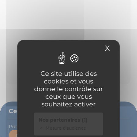
X
Masque
Ce site utilise des
cookies et vous
donne le contrôle sur
ceux que vous
souhaitez activer
Ce bien vous intéresse ?
Nos partenaires (1)
Prenons rendez-vous pour une visite
Mesure d'audience
Demande de contact