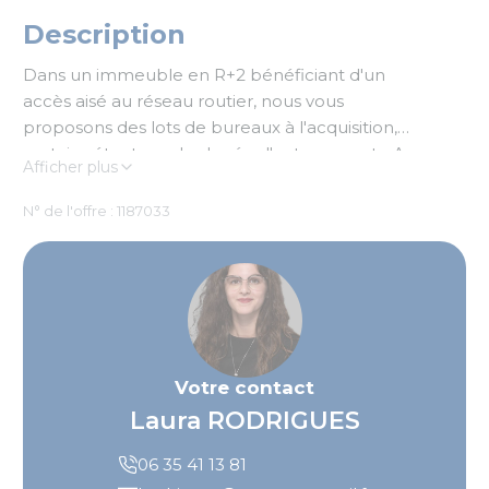
Description
Dans un immeuble en R+2 bénéficiant d'un
accès aisé au réseau routier, nous vous
proposons des lots de bureaux à l'acquisition,
certains étant vendus loués, d'autre vacants. Au
Afficher plus
sein d'un programme clos offrant de nombreux
parkings extérieurs
N° de l'offre : 1187033
Votre contact
Laura RODRIGUES
06 35 41 13 81