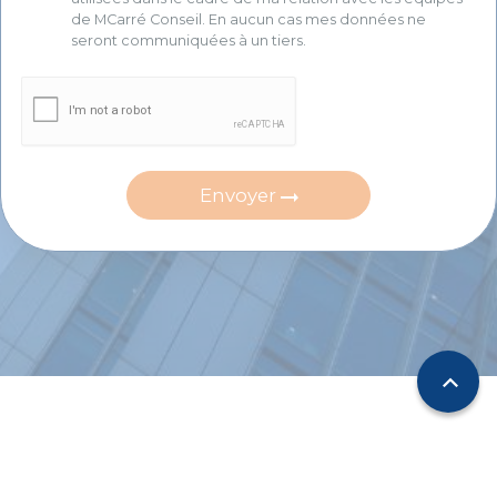
de MCarré Conseil. En aucun cas mes données ne
seront communiquées à un tiers.
Envoyer
expand_less