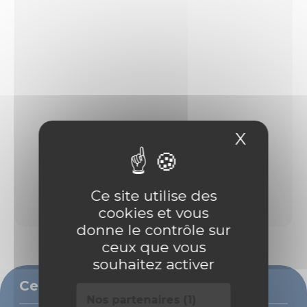
X
Masque
Ce site utilise des
cookies et vous
donne le contrôle sur
ceux que vous
souhaitez activer
Ce bien vous intéresse ?
Nos partenaires (1)