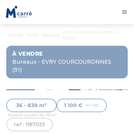
Panneau de gestion des cookies
EVRY COURCOURONNES -
Accueil
Vente
Bureaux
91000
À VENDRE
Bureaux - EVRY COURCOURONNES
(91)
36 - 838 m²
1 100 €
m² HD
divisible à partir de 36 m²
ref : 1187033