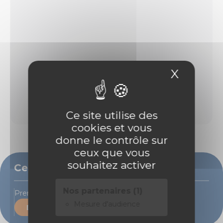
X
Masque
Ce site utilise des
cookies et vous
donne le contrôle sur
ceux que vous
souhaitez activer
Ce bien vous intéresse ?
Nos partenaires (1)
Prenons rendez-vous pour une visite
Mesure d'audience
Demande de contact