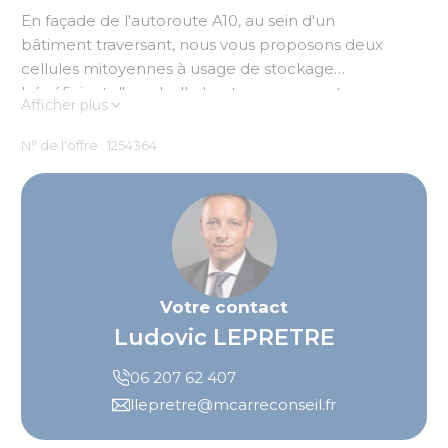
En façade de l'autoroute A10, au sein d'un
bâtiment traversant, nous vous proposons deux
cellules mitoyennes à usage de stockage
bénéficiant d'une belle hauteur sous poutre .
Afficher plus
Site bénéficiant des ICPE 1510-1530-2925
N° de l'offre : 1254364
Votre contact
Ludovic LEPRETRE
06 207 62 407
llepretre@mcarreconseil.fr