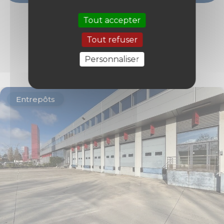
Tout accepter
Tout refuser
Découvrir les biens
similaires
Personnaliser
Entrepôts