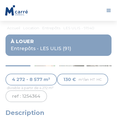
Panneau de gestion des cookies
Accueil
Location
Entrepôts
LES ULIS - 91940
À LOUER
Entrepôts - LES ULIS (91)
4 272 - 8 577 m²
130 €
m²/an HT HC
divisible à partir de 4 272 m²
ref : 1254364
Description