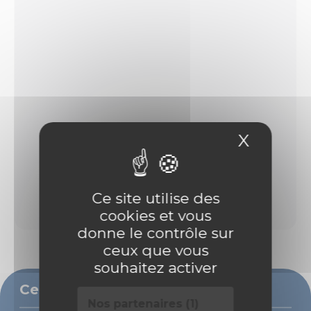
X
Masque
Ce site utilise des
cookies et vous
donne le contrôle sur
ceux que vous
souhaitez activer
Ce bien vous intéresse ?
Nos partenaires (1)