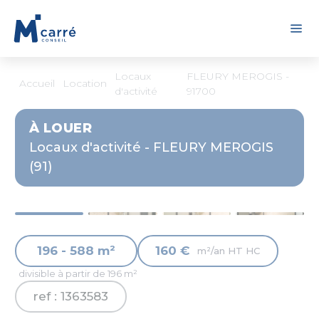
Panneau de gestion des cookies
Locaux
FLEURY MEROGIS -
Accueil
Location
d'activité
91700
À LOUER
Locaux d'activité - FLEURY MEROGIS
(91)
196 - 588 m²
160 €
m²/an HT HC
divisible à partir de 196 m²
ref : 1363583