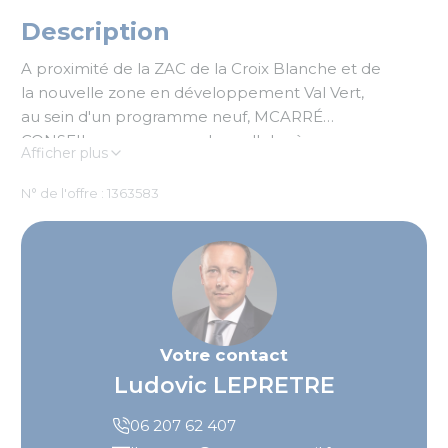
Description
A proximité de la ZAC de la Croix Blanche et de
la nouvelle zone en développement Val Vert,
au sein d'un programme neuf, MCARRÉ
CONSEIL vous propose des cellules à usage
Afficher plus
d'activité à la location. Chaque lot dispose de 4
emplacements de parking
N° de l'offre : 1363583
Votre contact
Ludovic LEPRETRE
06 207 62 407