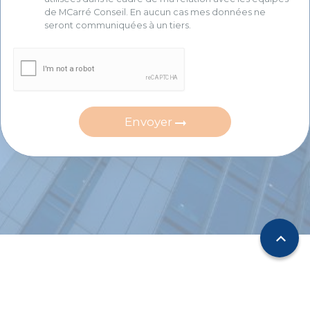
de MCarré Conseil. En aucun cas mes données ne
seront communiquées à un tiers.
Envoyer
expand_less