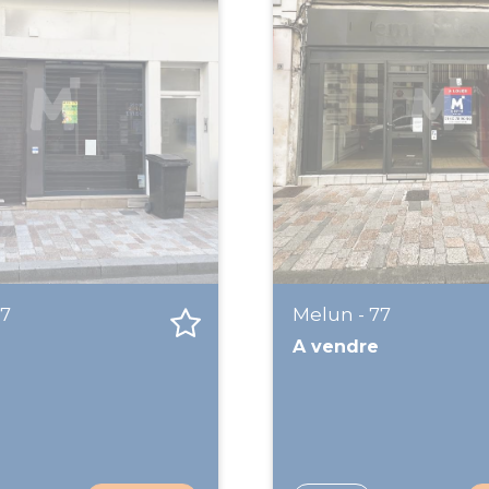
77
Melun - 77
A vendre