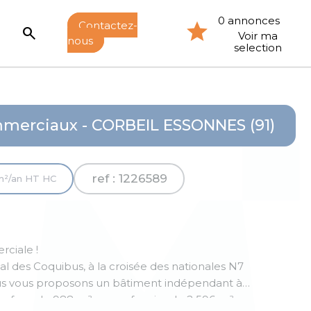
0 annonces
Contactez-
search
Voir ma
nous
selection
merciaux - CORBEIL ESSONNES (91)
ref : 1226589
m²/an HT HC
rciale !
l des Coquibus, à la croisée des nationales N7
us proposons un bâtiment indépendant à
rface de 988 m² sur un foncier de 2 596 m².