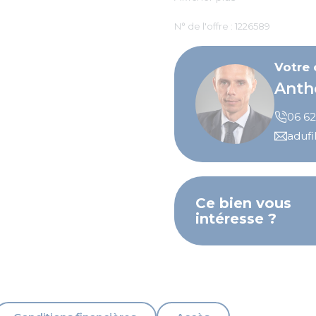
N° de l'offre : 1226589
Votre
Anth
06 62
adufi
Ce bien vous
intéresse ?