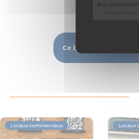
Nos partenaires
Mesure d'audie
Ce bien vous intéresse
Locaux commerciaux
Locaux 