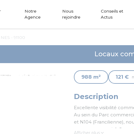
r
Notre
Nous
Conseils et
Agence
rejoindre
Actus
ES - 91100
Locaux com
988 m²
121 €
Description
Excellente visibilité comme
Au sein du Parc commercia
et N104 (Francilienne), nous vo
usage commercial d'une su
Afficher plus