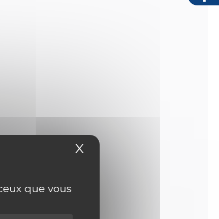
X
Masquer le bandeau
r ceux que vous