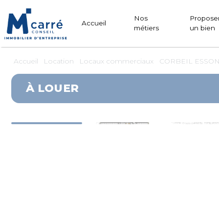
Panneau de gestion des cookies
Nos
Propose
Accueil
métiers
un bien
Accueil
Location
Locaux commerciaux
CORBEIL ESSONN
À LOUER