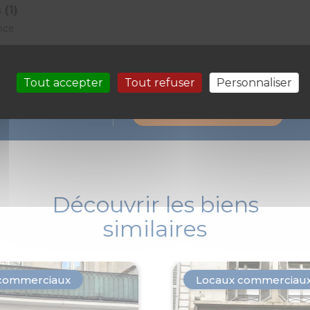
 (1)
nce
Tout accepter
Tout refuser
Personnaliser
Prenons rendez-vous pour une visite
 ?
Demande de contact
Découvrir les biens
similaires
commerciaux
Locaux commerciau