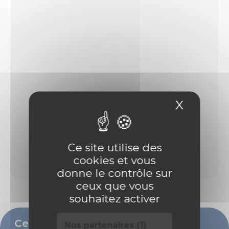
X
Masque
Ce site utilise des
cookies et vous
donne le contrôle sur
ceux que vous
souhaitez activer
Ce bien vous intéresse ?
Nos partenaires (1)