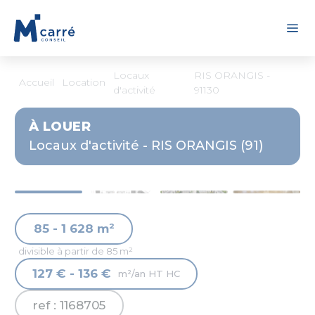
Panneau de gestion des cookies
Locaux
RIS ORANGIS -
Accueil
Location
d'activité
91130
À LOUER
Locaux d'activité - RIS ORANGIS (91)
85 - 1 628 m²
divisible à partir de 85 m²
127 € - 136 €
m²/an HT HC
ref : 1168705