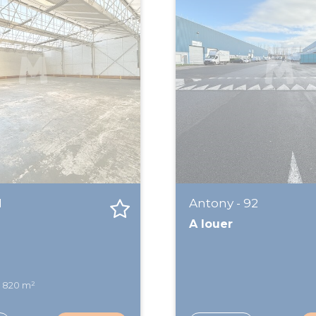
1
Antony - 92
A louer
s 820 m²