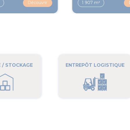
²
Découvrir
1 907 m²
É / STOCKAGE
ENTREPÔT LOGISTIQUE