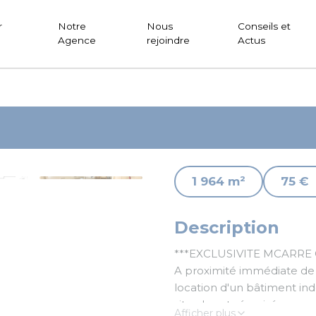
r
Notre
Nous
Conseils et
Agence
rejoindre
Actus
1 964 m²
75 €
Description
***EXCLUSIVITE MCARRE 
A proximité immédiate de 
location d'un bâtiment ind
site clos et sécurisé par p
Afficher plus