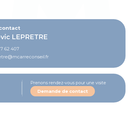
 installations extérieures - Parking/voirie en
 contact
vic LEPRETRE
7 62 407
etre@mcarreconseil.fr
Prenons rendez-vous pour une visite
Demande de contact