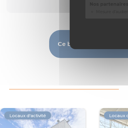
Nos partenaires
Mesure d'audie
Ce bien vous intéresse
Locaux d'activité
Locaux d