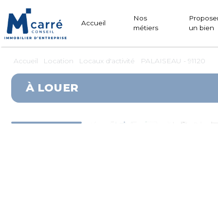
Panneau de gestion des cookies
Nos
Propose
Accueil
métiers
un bien
Accueil
Location
Locaux d'activité
PALAISEAU - 91120
À LOUER