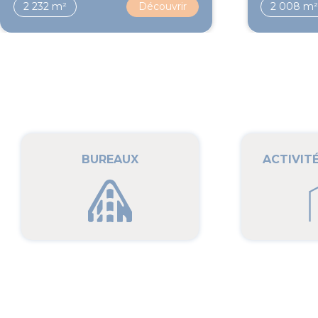
2 232 m²
Découvrir
2 008 m
BUREAUX
ACTIVIT