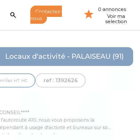
0 annonces
Contactez-
search
Voir ma
nous
selection
Locaux d'activité - PALAISEAU (91)
ref : 1392626
m²/an HT HC
CONSEIL****
l'autoroute A10, nous vous proposons la
épendant à usage d'activité et bureaux sur son
ortail coulissant automatique.