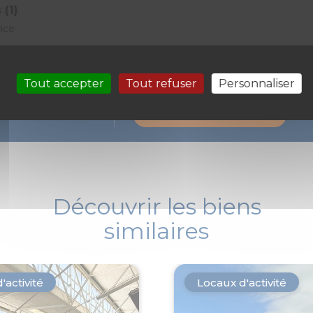
 (1)
nce
Tout accepter
Tout refuser
Personnaliser
Prenons rendez-vous pour une visite
 ?
Demande de contact
Découvrir les biens
similaires
'activité
Locaux d'activité